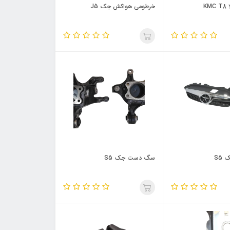
K
خرطومی هواکش جک J5
S5
سگ دست جک S5