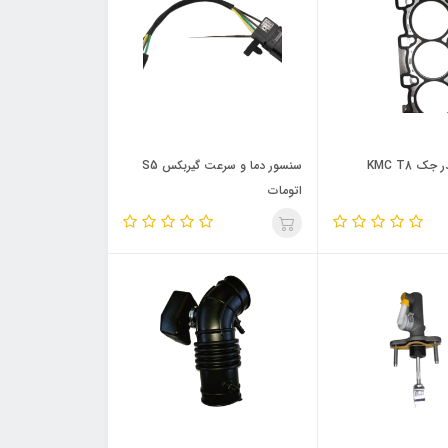
ک KMC T8
سنسور دما و سرعت گیربکس S5
اتومات