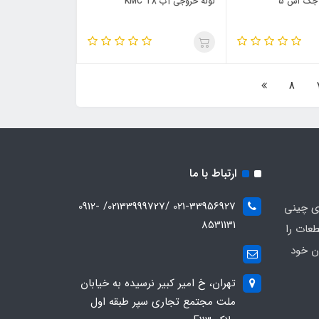
 جک اس ۵
لوله خروجی آب KMC T8
8
ارتباط با ما
021-33956927 /02133999727/ 0912-
ای چینی
8531131
عات را
ن خود
تهران، خ امیر کبیر نرسیده به خیابان
ملت مجتمع تجاری سپر طبقه اول