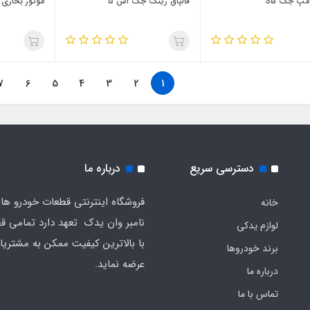
مپ جک S5
قالپاق رینگ جک اس ۵
موتور بخاری
7
6
5
4
3
2
1
دسترسی سریع
درباره ما
فروشگاه اینترنتی قطعات خودرو ه
خانه
نامبر وان یدک تعهد دارد تمامی قط
لوازم یدکی
با بالاترین کیفیت ممکن به مشتریا
برند خودروها
عرضه نماید.
درباره ما
تماس با ما