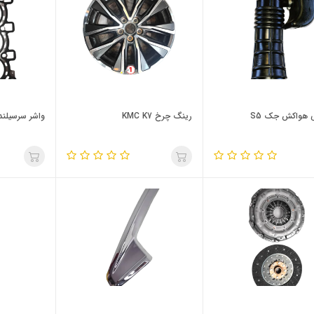
 هواکش جک S5
رینگ چرخ KMC K7
واشر سرسیلندر ج