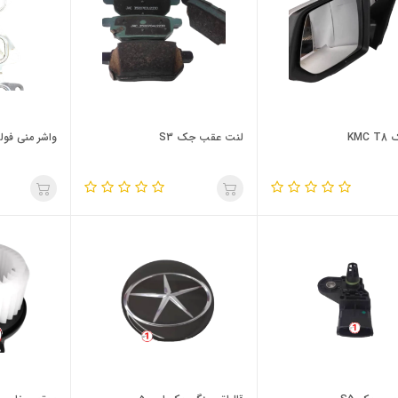
KMC
لنت عقب جک S3
واشر منی فولد دو