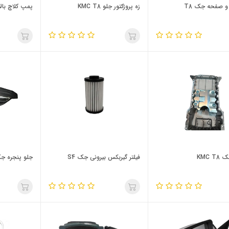
 صفحه جک T8
زه پروژکتور جلو KMC T8
پمپ کلاچ بالا MC T8
KMC T
فیلتر گیربکس بیرونی جک S4
جلو پنجره جک 