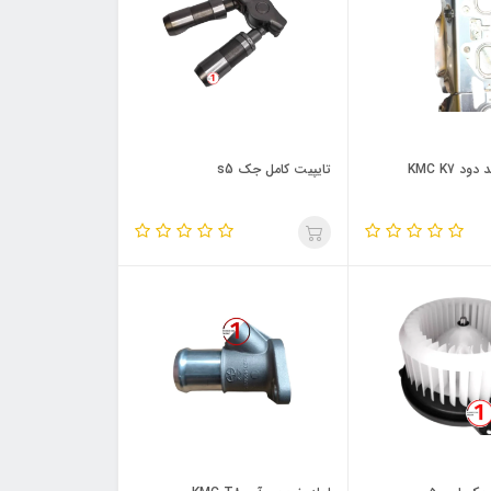
د KMC K7
تایپیت کامل جک s5