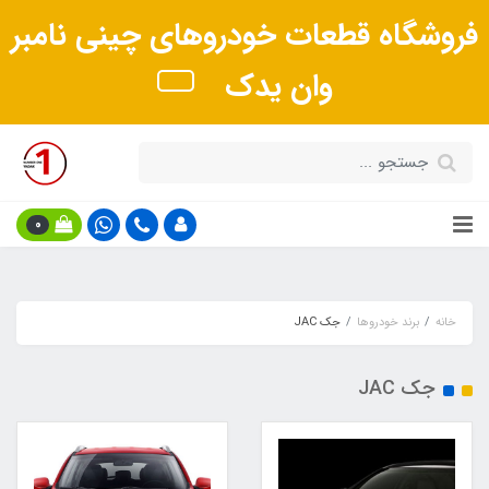
فروشگاه قطعات خودروهای چینی نامبر
وان یدک
0
خانه
برند خودروها
جک JAC
جک JAC