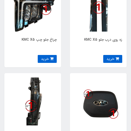
زه روی درب جلو KMC X5
چراغ جلو چپ KMC X5
خرید
خرید