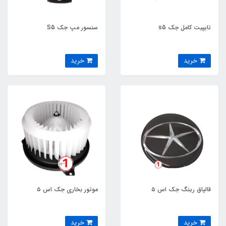
تایپیت کامل جک s5
سنسور مپ جک S5
خرید
خرید
قالپاق رینگ جک اس ۵
موتور بخاری جک اس ۵
خرید
خرید