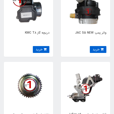
واتر پمپ JAC S5 NEW
دریچه گاز KMC T8
خرید
خرید