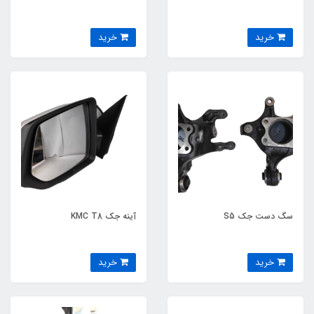
خرید
خرید
سگ دست جک S5
آینه جک KMC T8
خرید
خرید