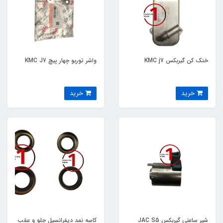
خنک کن گیربکس KMC j7
واشر توربو چهار پیچ KMC J7
خرید
خرید
شیر ساعتی گیربکس JAC S5
کاسه نمد دیفرانسیل جلو و عقب