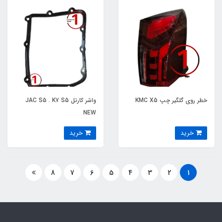
خطر روی گلگیر چپ KMC X5
واشر کارتل JAC S5 . K7 S5
NEW
خرید
خرید
8
7
6
5
4
3
2
1