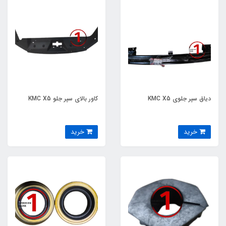
دیاق سپر جلوی KMC X5
کاور بالای سپر جلو KMC X5
خرید
خرید