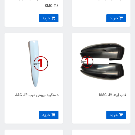
KMC T8
خرید
خرید
قاب آینه KMC J7
دستگیره بیرونی درب JAC J4
خرید
خرید