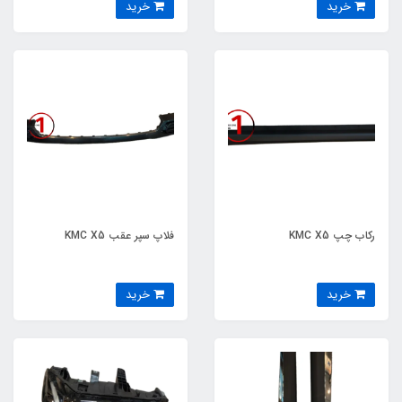
خرید
خرید
رکاب چپ KMC X5
فلاپ سپر عقب KMC X5
خرید
خرید