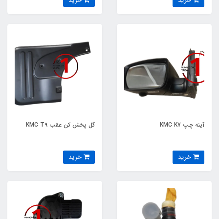
خرید
خرید
آینه چپ KMC K7
گل پخش کن عقب KMC T9
خرید
خرید