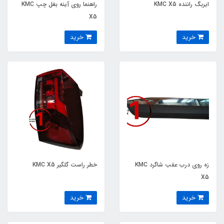
ایربگ راننده KMC X5
راهنما روی آینه بغل چپ KMC
X5
خرید
خرید
زه روی درب عقب شاگرد KMC
خطر راست گلگیر KMC X5
X5
خرید
خرید