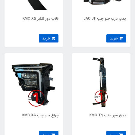
پمپ درب جلو چپ JAC J4
فلاپ دور گلگیر KMC X5
خرید
خرید
دیاق سپر عقب KMC T9
چراغ جلو چپ KMC X5