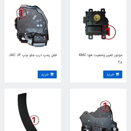
موتور تغییر وضعیت هوا KMC
قفل پمپ درب جلو چپ JAC J4
T8
خرید
خرید