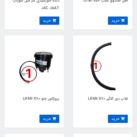
قفل صندوق عقب Lifan x50
دنده خورشیدی سر میل سوپاپ
JAC J5AT
خرید
خرید
فلاپ دور گلگیر LIFAN X70
پروژکتور جلو LIFAN X70
خرید
خرید