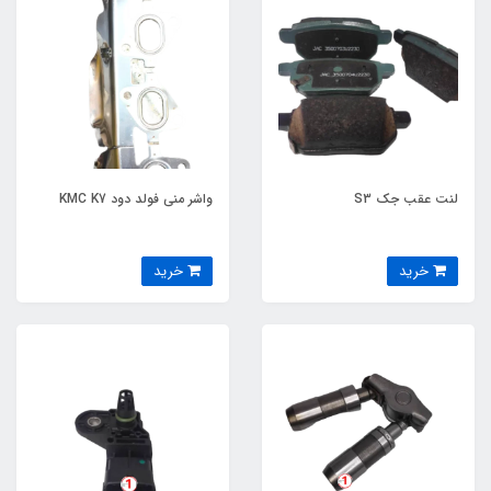
لنت عقب جک S3
واشر منی فولد دود KMC K7
خرید
خرید