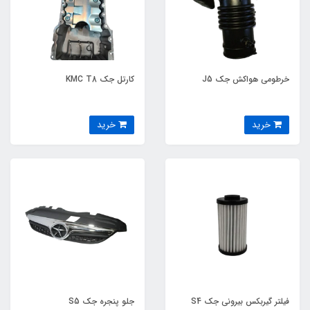
خرطومی هواکش جک J5
کارتل جک KMC T8
خرید
خرید
فیلتر گیربکس بیرونی جک S4
جلو پنجره جک S5