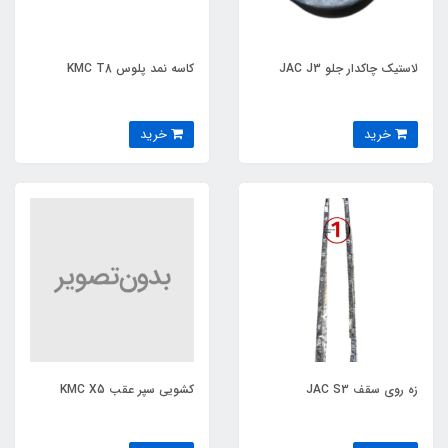
لاستیک چاکدار جلو JAC J3
کاسه نمد پلوس KMC T8
خرید
خرید
زه روی سقف JAC S3
کشویی سپر عقب KMC X5