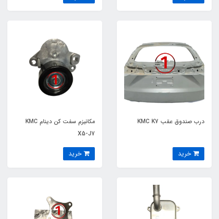
درب صندوق عقب KMC K7
مکانیزم سفت کن دینام KMC
X5-J7
خرید
خرید