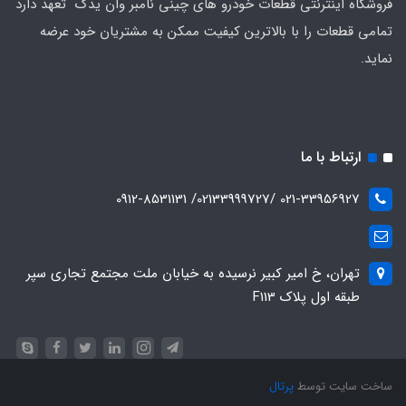
فروشگاه اینترنتی قطعات خودرو های چینی نامبر وان یدک تعهد دارد
تمامی قطعات را با بالاترین کیفیت ممکن به مشتریان خود عرضه
نماید.
ارتباط با ما
021-33956927 /02133999727/ 0912-8531131
تهران، خ امیر کبیر نرسیده به خیابان ملت مجتمع تجاری سپر
طبقه اول پلاک F113
ساخت سایت توسط
پرتال