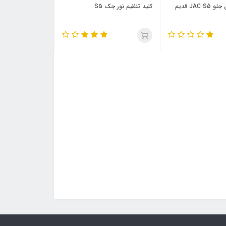
JAC قدیم
کلید تنظیم نور جک S5