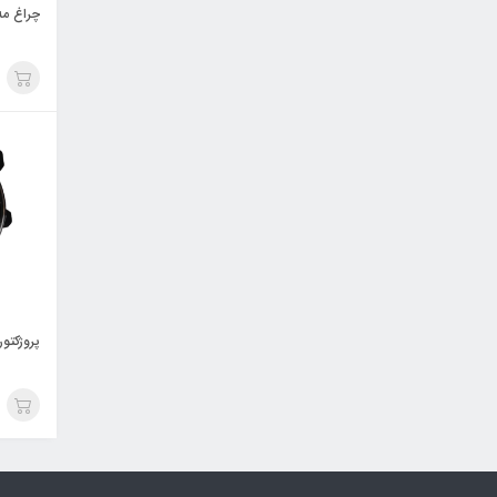
چراغ مه ش
پروژکتور