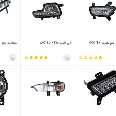
جلو راست KMC T8
دی لایت JAC S5 NEW
دیلایت جلو چپ 820