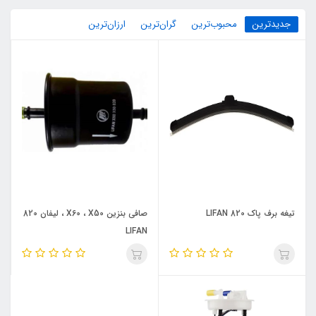
جدیدترین
محبوب‌ترین
گران‌ترین
ارزان‌ترین
تیغه برف پاک LIFAN 820
صافی بنزین X60 ، X50 ، لیفان 820
LIFAN