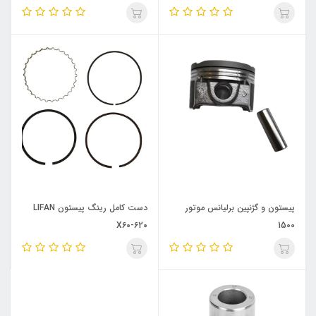
پیستون و گژنپین برلیانس موتور
دست کامل رینگ پیستون LIFAN
X60-620
1500