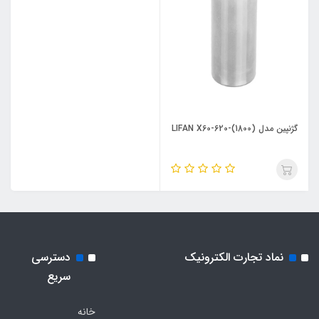
گژنپین مدل LIFAN X60-620-(1800)
نماد تجارت الکترونیک
دسترسی
سریع
خانه