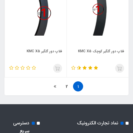
فلاپ دور گلگیر کوچک KMC X5
فلاپ دور گلگیر KMC X5
2
1
نماد تجارت الکترونیک
دسترسی
سریع