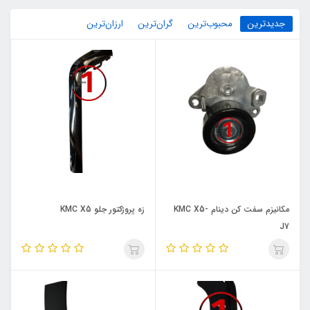
جدیدترین
محبوب‌ترین
گران‌ترین
ارزان‌ترین
مکانیزم سفت کن دینام KMC X5-
زه پروژکتور جلو KMC X5
J7