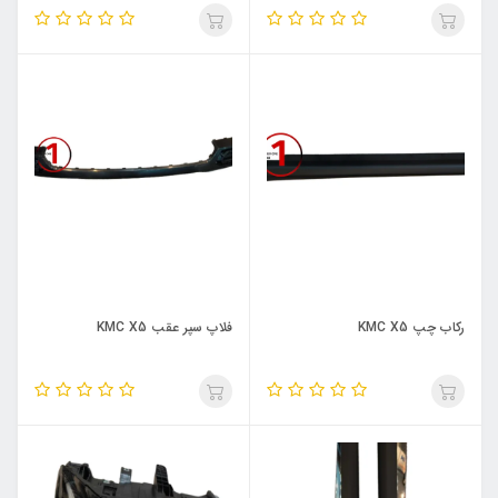
رکاب چپ KMC X5
فلاپ سپر عقب KMC X5