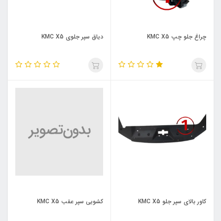
چراغ جلو چپ KMC X5
دیاق سپر جلوی KMC X5
کاور بالای سپر جلو KMC X5
کشویی سپر عقب KMC X5