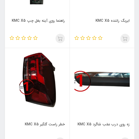
ایربگ راننده KMC X5
راهنما روی آینه بغل چپ KMC X5
زه روی درب عقب شاگرد KMC X5
خطر راست گلگیر KMC X5