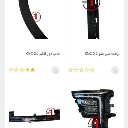
براکت سپر جلو KMC X5
فلاپ دور گلگیر KMC X5