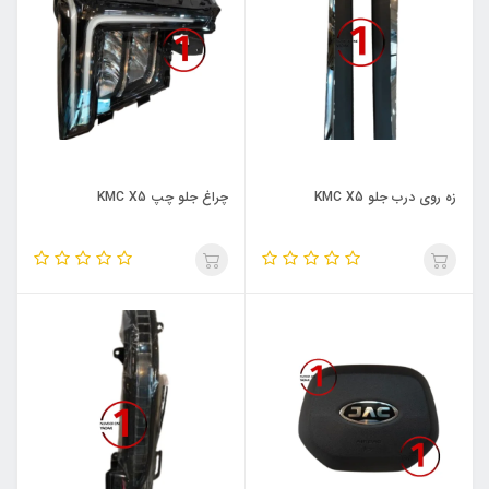
زه روی درب جلو KMC X5
چراغ جلو چپ KMC X5