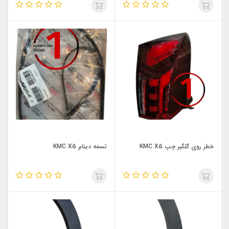
خطر روی گلگیر چپ KMC X5
تسمه دینام KMC X5