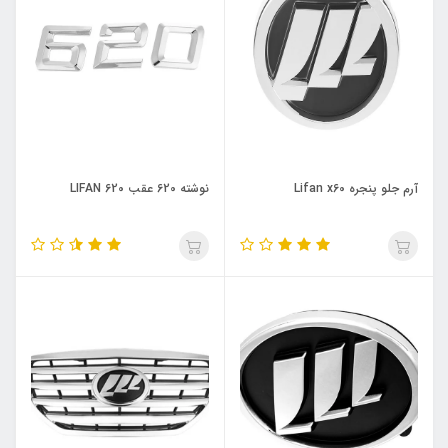
آرم جلو پنجره Lifan x60
نوشته 620 عقب LIFAN 620