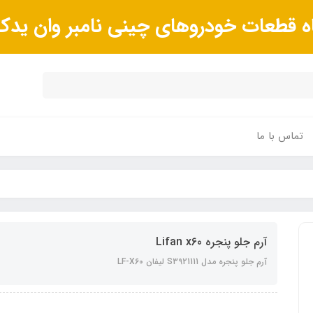
ه قطعات خودروهای چینی نامبر وان ید
تماس با ما
آرم جلو پنجره Lifan x60
آرم جلو پنجره مدل S3921111 لیفان LF-X60