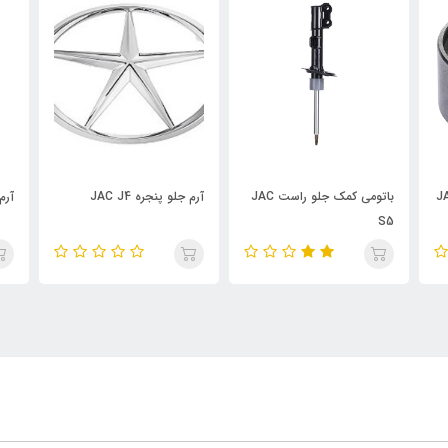
باتومی کمک جلو راست JAC
آرم جلو پنجره JAC J4
آرم جلو پنجره S5