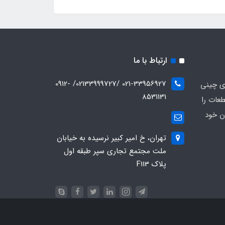
ارتباط با ما
021-33956927 /02133999727/ 0912-
ای چینی
8531131
عات را
ن خود
تهران، خ امیر کبیر نرسیده به خیابان
ملت مجتمع تجاری سپر طبقه اول
پلاک F113