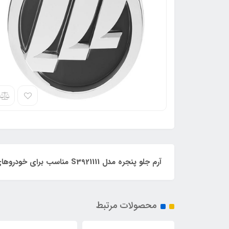
آرم جلو پنجره مدل S3921111 مناسب برای خودروهای لیفان LF-X60
محصولات مرتبط