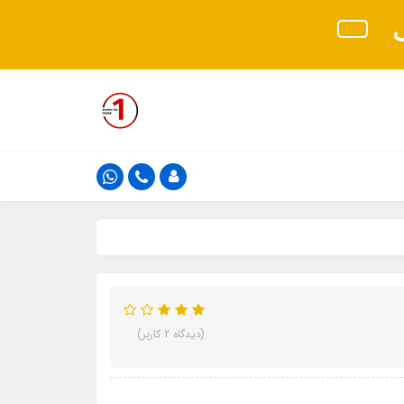
ک
(دیدگاه 2 کاربر)