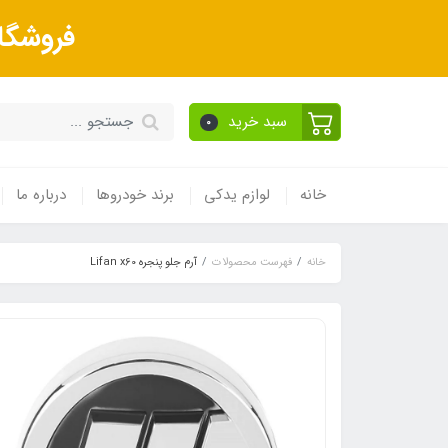
فروشگا
سبد خرید
0
خانه
لوازم یدکی
برند خودروها
درباره ما
خانه
فهرست محصولات
آرم جلو پنجره Lifan x60