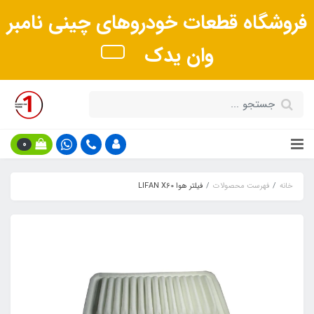
فروشگاه قطعات خودروهای چینی نامبر
وان یدک
0
خانه
فهرست محصولات
فیلتر هوا LIFAN X60