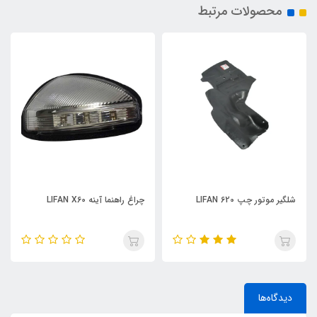
محصولات مرتبط
L
چراغ راهنما آینه LIFAN X60
چراغ راهنما جلو چپ IFAN X60
دیدگاه‌ها