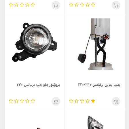
پمپ بنزین برلیانس 220/230
پروژکتور جلو چپ برلیانس 230