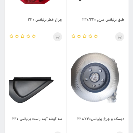
طبق برلیانس سری 230/220
چراغ خطر برلیانس 230
دیسک و چرخ برلیانس220/230
سه گوشه آینه راست برلیانس 230