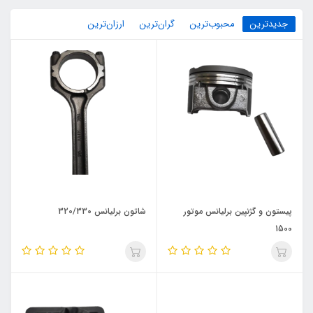
جدیدترین
محبوب‌ترین
گران‌ترین
ارزان‌ترین
پیستون و گژنپین برلیانس موتور
شاتون برلیانس 320/330
1500