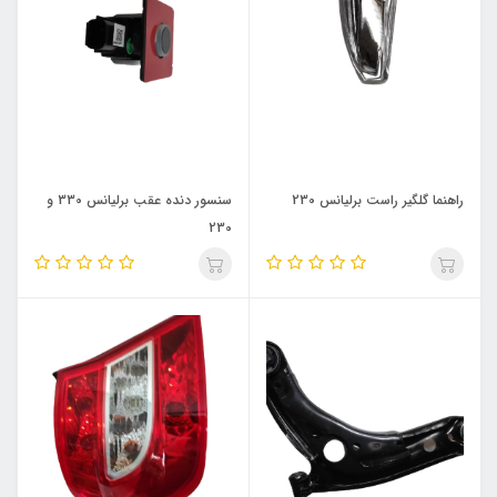
راهنما گلگیر راست برلیانس 230
سنسور دنده عقب برلیانس 330 و
230