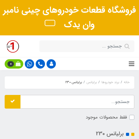
فروشگاه قطعات خودروهای چینی نامبر
وان یدک
0
خانه
برند خودروها
برلیانس
برلیانس 230
فقط محصولات موجود
برلیانس 230