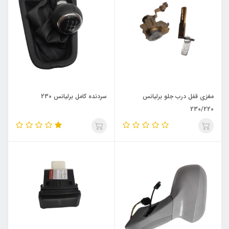
مغزی قفل درب جلو برلیانس
سردنده کامل برلیانس 230
230/220