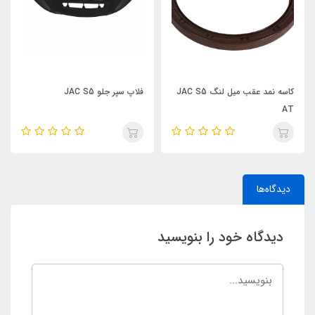
کاسه نمد عقب میل لنگ JAC S5
فلاپ سپر جلو JAC S5
تسمه کولر JAC J5 AT
دیدگاه‌ها
دیدگاه خود را بنویسید