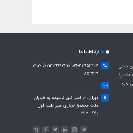
ارتباط با ما
021-33956927 /02133999727/ 0912-
ای چینی
8531131
عات را
ن خود
تهران، خ امیر کبیر نرسیده به خیابان
ملت مجتمع تجاری سپر طبقه اول
پلاک F113