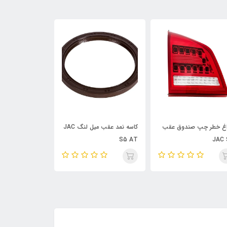
کاسه نمد عقب میل لنگ JAC
فلاپ سپر جلو JAC S5
تسمه کولر T
S5 AT