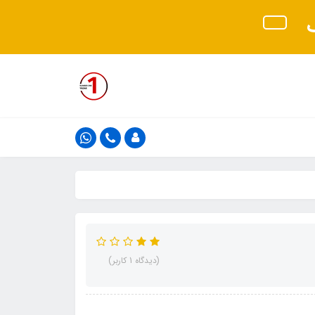
ک
(دیدگاه 1 کاربر)