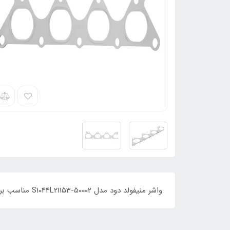
واشر منیفولد دود مدل S1044L21153-50002 مناسب برای خودرو جک J5 اتومات