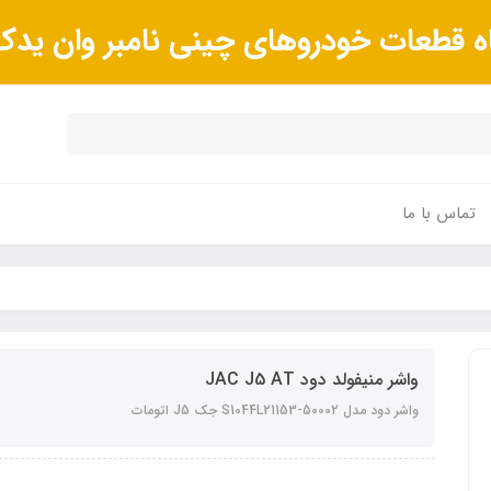
ه قطعات خودروهای چینی نامبر وان ید
تماس با ما
واشر منیفولد دود JAC J5 AT
واشر دود مدل S1044L21153-50002 جک J5 اتومات