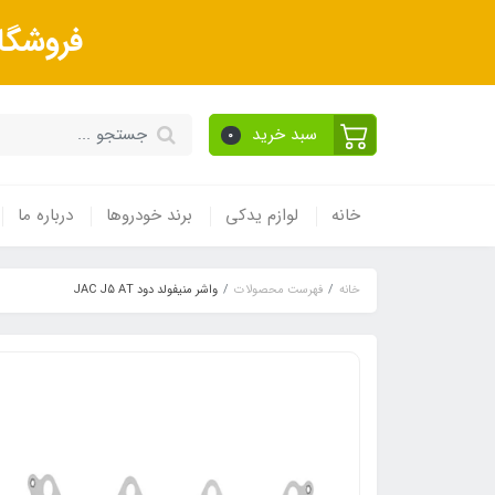
فروشگا
سبد خرید
0
خانه
لوازم یدکی
برند خودروها
درباره ما
خانه
فهرست محصولات
واشر منیفولد دود JAC J5 AT