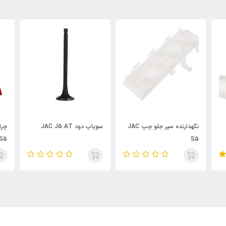
نگهدارنده سپر جلو چپ JAC
سوپاپ دود JAC J5 AT
چراغ خطر چپ صندوق عقب
JAC S5