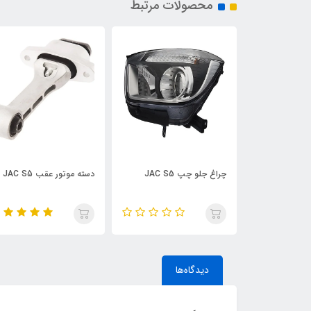
محصولات مرتبط
 جلو چپ JAC S5
دسته موتور عقب JAC S5
S5
دیدگاه‌ها