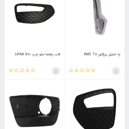
زه استیل پرژکتور KMC T8
قاب راهنما جلو چپ LIFAN X60