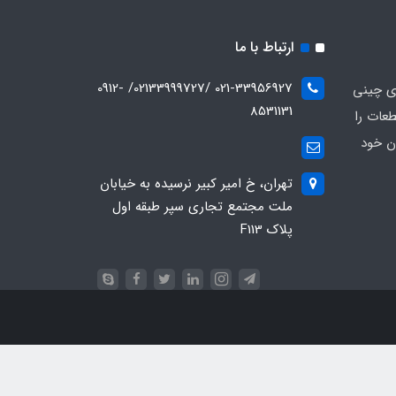
ارتباط با ما
021-33956927 /02133999727/ 0912-
ای چینی
8531131
عات را
ن خود
تهران، خ امیر کبیر نرسیده به خیابان
ملت مجتمع تجاری سپر طبقه اول
پلاک F113