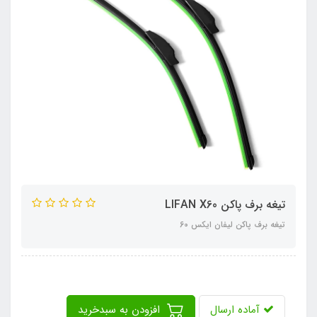
تیغه برف پاکن LIFAN X60
تیغه برف پاکن لیفان ایکس 60
آماده ارسال
افزودن به سبدخرید