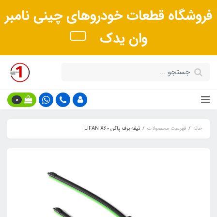
فروشگاه قطعات خودروهای چینی نامبر
وان یدک
0
خانه
فهرست محصولات
تیغه برف پاکن LIFAN X60