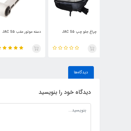
J
دسته موتور عقب JAC S5
نگهدارنده سپر جلو 
S5
دیدگاه‌ها
دیدگاه خود را بنویسید