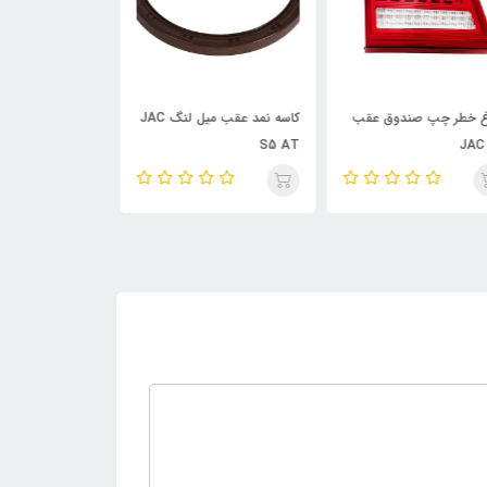
کاسه نمد عقب میل لنگ JAC
فلاپ سپر جلو JAC S5
تسمه کولر JAC J5 AT
S5 