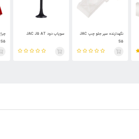
چپ JAC
سوپاپ دود JAC J5 AT
چراغ خطر چپ صندوق عقب
AT
JAC S5