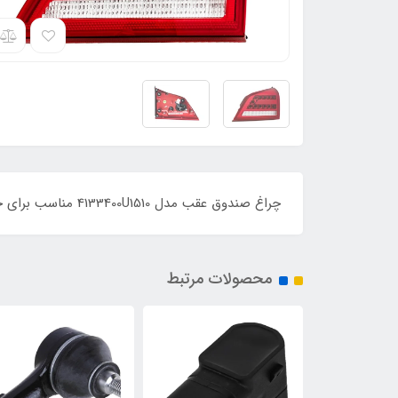
چراغ صندوق عقب مدل 4133400U1510 مناسب برای خودروهای جک چراغ روی صندوق عقب راست
محصولات مرتبط