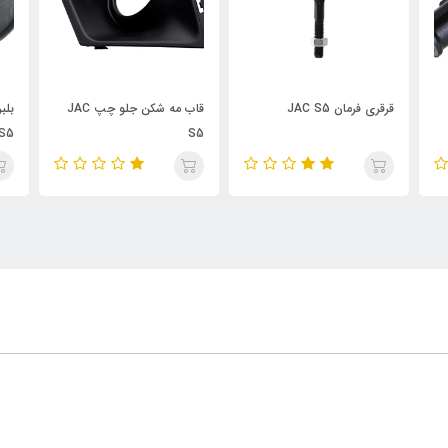
قاب مه شکن جلو چپ JAC
بلبرینگ تسمه سفت کن JAC
S5
S5