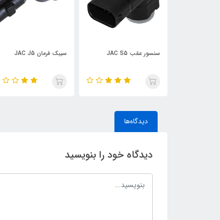
 JAC S5
سیبک فرمان JAC J5
قرقری فرمان JAC S5
دیدگاه‌ها
دیدگاه خود را بنویسید