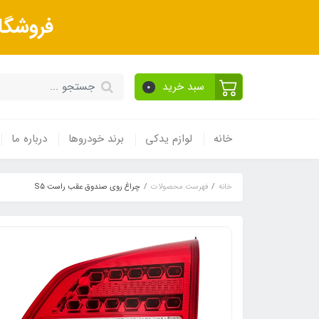
فروشگا
سبد خرید
0
خانه
لوازم یدکی
برند خودروها
درباره ما
خانه
فهرست محصولات
چراغ روی صندوق عقب راست S5