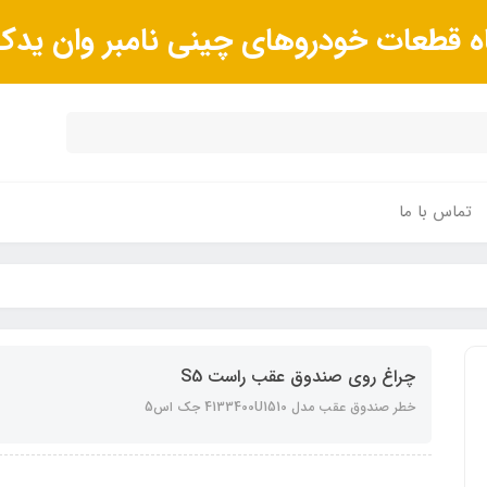
ه قطعات خودروهای چینی نامبر وان ید
تماس با ما
چراغ روی صندوق عقب راست S5
خطر صندوق عقب مدل 4133400U1510 جک اس5