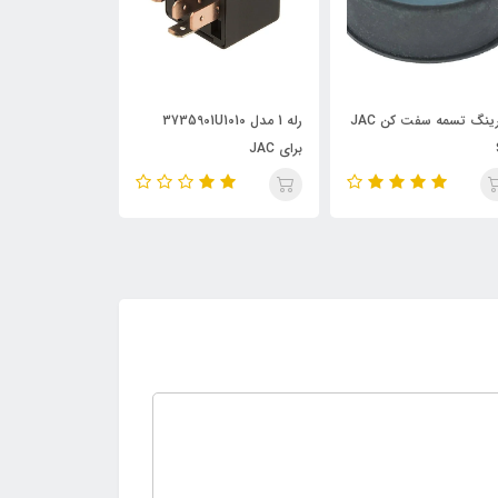
رله 1 مدل 3735901U1010
واشر سیلندر JAC S5
تسمه سفت کن 
برای JAC