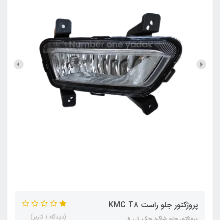
پروژکتور جلو راست KMC T8
(دیدگاه 1 کاربر)
پروژکتور جلو شاگرد جک تی ۸