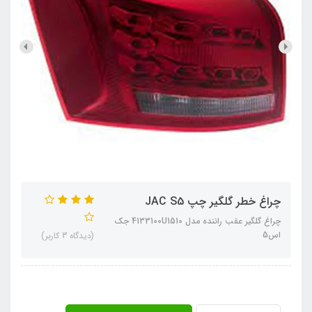
چراغ خطر گلگیر چپ JAC S5
چراغ گلگیر عقب راننده مدل 4133100U1510 جک
اس5
(دیدگاه 3 کاربر)