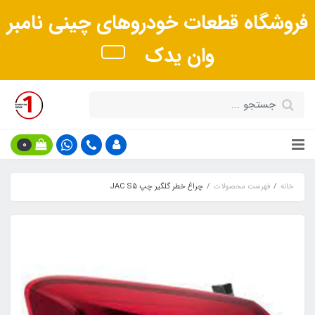
فروشگاه قطعات خودروهای چینی نامبر
وان یدک
0
خانه
فهرست محصولات
چراغ خطر گلگیر چپ JAC S5