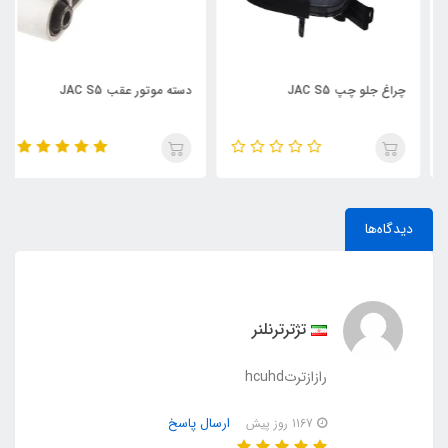
چراغ جلو چپ JAC S5
دسته موتور عقب JAC S5
دیدگاه‌ها
تژترترنلنر
رازازترتhcuhd
ارسال پاسخ
1167 روز پیش