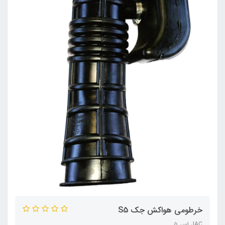
خرطومی هواکش جک S5
JAC اس ۵