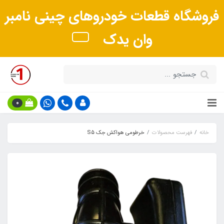
فروشگاه قطعات خودروهای چینی نامبر
وان یدک
0
خانه
فهرست محصولات
خرطومی هواکش جک S5