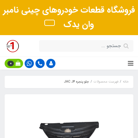
فروشگاه قطعات خودروهای چینی نامبر
وان یدک
0
خانه
فهرست محصولات
جلو پنجره JAC J4