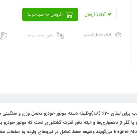
آماده ارسال
افزودن به سبدخرید
امکان تحویل اکسپرس
امکان پرداخت در محل
دسته موتور جلو راست لیفان مدل BDA1001410 مناسب برای لیفان 620 (1.8)وظیفه دست
یا گذر از ناهمواری‌ها و البته دفع قدرت گشتاوری است که موتور خودرو به
کلی در مورد این قطعه که به آن دسته موتور یا Engine Mount می‌گویند وظیفه حفظ تعادل در نی