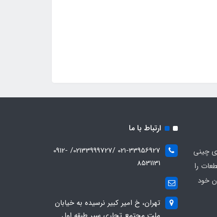
ارتباط با ما
021-33956927 /02133999727/ 0912-
ای چینی
8531131
عات را
ن خود
تهران، خ امیر کبیر نرسیده به خیابان
ملت مجتمع تجاری سپر طبقه اول