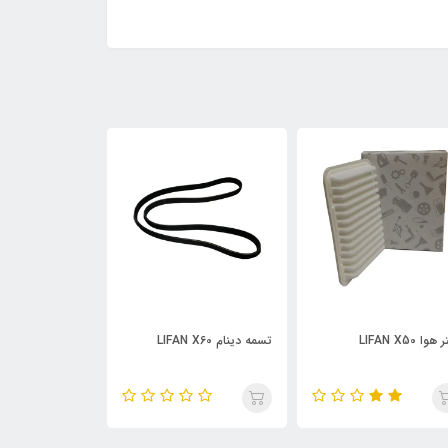
دینام LIFAN X60
فیلتر هوا LIFAN X60
X60 قدیم