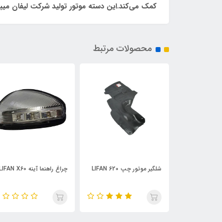
کمک می‌کند.این دسته موتور تولید شرکت لیفان میباشد 
محصولات مرتبط
LIFAN
چراغ راهنما آینه LIFAN X60
چراغ راهنما جلو چپ IFAN
X60