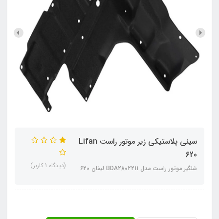
سینی پلاستیکی زیر موتور راست Lifan
620
(دیدگاه 1 کاربر)
شلگیر موتور راست مدل BDA2802211 لیفان 620