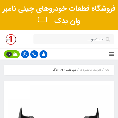
فروشگاه قطعات خودروهای چینی نامبر
وان یدک
0
خانه
فهرست محصولات
سپر عقب Lifan 820