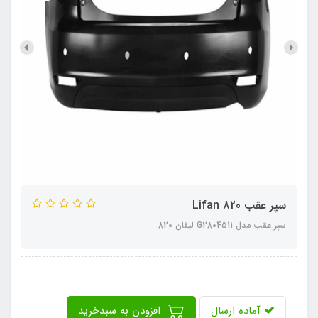
سپر عقب Lifan 820
سپر عقب مدل G2804511 لیفان 820
آماده ارسال
افزودن به سبدخرید