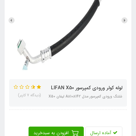
لوله کولر ورودی کمپرسور LIFAN X50
(دیدگاه 7 کاربر)
شلنگ ورودی کمپرسور مدل A8108142 لیفان X50
آماده ارسال
افزودن به سبدخرید