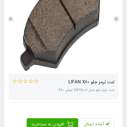
لنت ترمز جلو LIFAN X60
لنت ترمز جلو مدل SS35001 لیفان X60
آماده ارسال
افزودن به سبدخرید