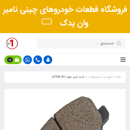
فروشگاه قطعات خودروهای چینی نامبر
وان یدک
0
خانه
فهرست محصولات
لنت ترمز جلو LIFAN X60