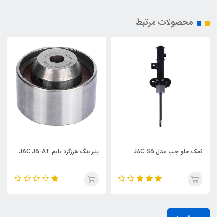
محصولات مرتبط
J
بلبرینگ هرزگرد تایم JAC J5-AT
باتومی کمک جلو راست AC S5