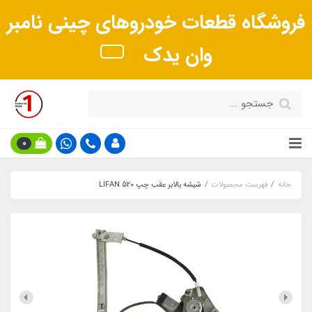
فروشگاه قطعات خودروهای چینی نامبر
وان یدک
0
خانه
فهرست محصولات
شیشه بالابر عقب چپ LIFAN 520