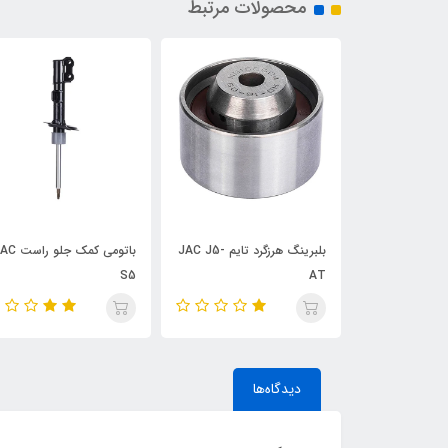
محصولات مرتبط
بلبرینگ هرزگرد تایم JAC J5-
باتومی کمک جلو راست JAC
آرم جلو پنجره JAC J4
S5
دیدگاه‌ها