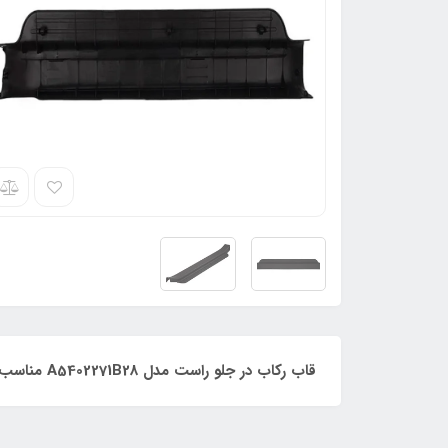
قاب رکاب در جلو راست مدل A5402271B28 مناسب برای خودروهای لیفان LF-X50