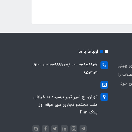
ارتباط با ما
021-33956927 /02133999727/ 0912-
ای چینی
8531131
عات را
ن خود
تهران، خ امیر کبیر نرسیده به خیابان
ملت مجتمع تجاری سپر طبقه اول
پلاک F113