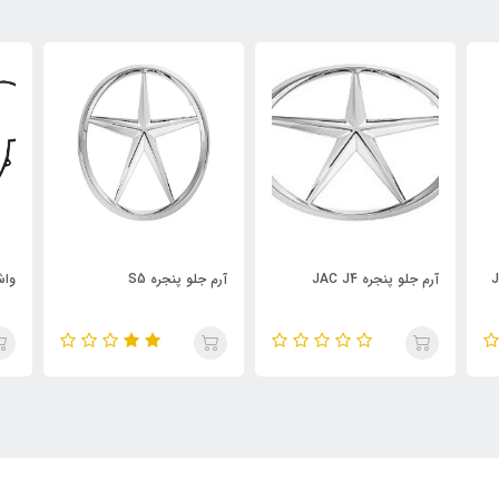
آرم جلو پنجره S5
واشر در سوپاپ JAC J5 AT
سی