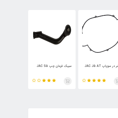
بک فرمان چپ JAC S5
چراغ خطر گلگیر چپ JAC S5
LIFAN