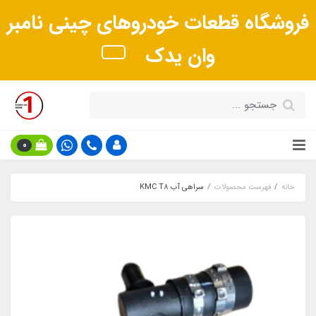
فروشگاه قطعات خودروهای چینی نامبر
وان یدک
0
خانه
فهرست محصولات
سراهی آب KMC T8