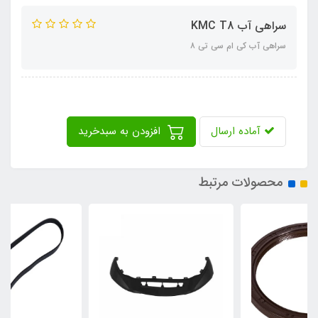
سراهی آب KMC T8
سراهی آب کی ام سی تی ٨
آماده ارسال
افزودن به سبدخرید
محصولات مرتبط