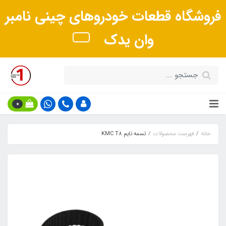
فروشگاه قطعات خودروهای چینی نامبر
وان یدک
0
خانه
فهرست محصولات
تسمه تایم KMC T8