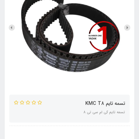
تسمه تایم KMC T8
تسمه تایم کی ام سی تی ٨