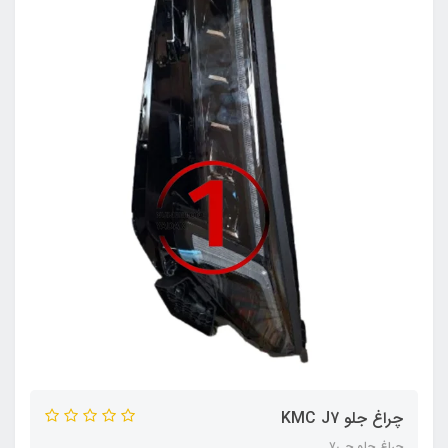
چراغ جلو KMC J7
چراغ جلو جی۷