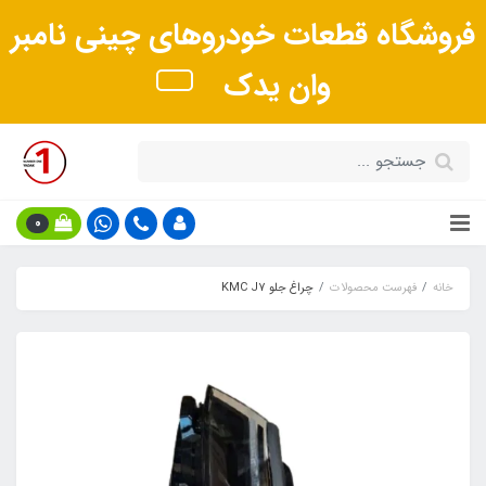
فروشگاه قطعات خودروهای چینی نامبر
وان یدک
0
خانه
فهرست محصولات
چراغ جلو KMC J7