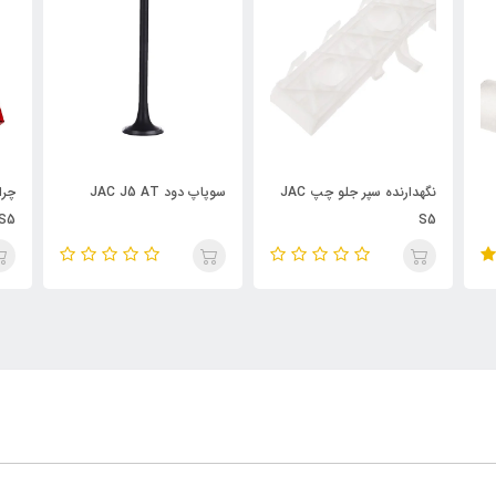
چپ JAC
سوپاپ دود JAC J5 AT
چراغ خطر چپ صندوق عقب
AT
JAC S5