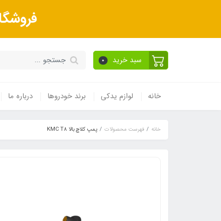
فروشگا
سبد خرید
0
خانه
لوازم یدکی
برند خودروها
درباره ما
خانه
فهرست محصولات
پمپ کلاچ بالا KMC T8