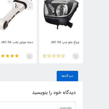
J
دسته موتور عقب JAC S5
نگهدارنده سپر جلو 
S5
دیدگاه‌ها
دیدگاه خود را بنویسید