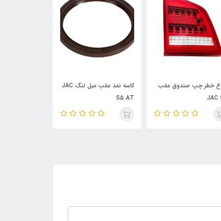
کاسه نمد عقب میل لنگ JAC
فلاپ سپر جلو JAC S5
تسمه کولر JAC J5 AT
S5 