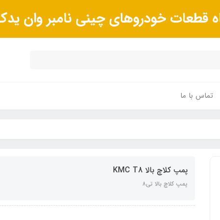
ه قطعات خودروهای چینی نامبر وان ید
تماس با ما
پمپ کلاچ بالا KMC T8
پمپ کلاچ بالا تی۸