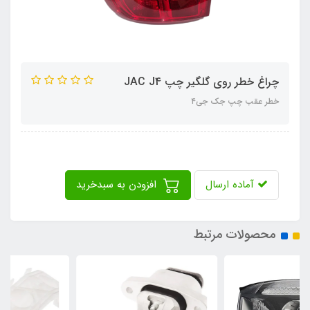
چراغ خطر روی گلگیر چپ JAC J4
خطر عقب چپ جک جی۴
آماده ارسال
افزودن به سبدخرید
محصولات مرتبط