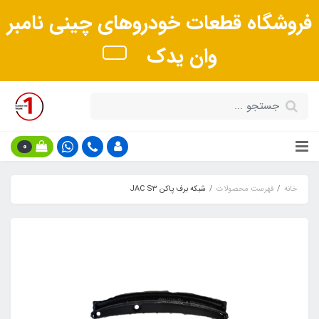
فروشگاه قطعات خودروهای چینی نامبر
وان یدک
0
خانه
فهرست محصولات
شبکه برف پاکن JAC S3