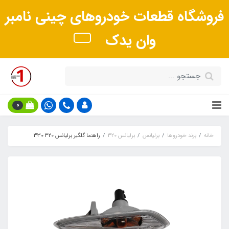
فروشگاه قطعات خودروهای چینی نامبر
وان یدک
0
خانه
برند خودروها
برلیانس
برلیانس 320
راهنما گلگیر برلیانس 320 330