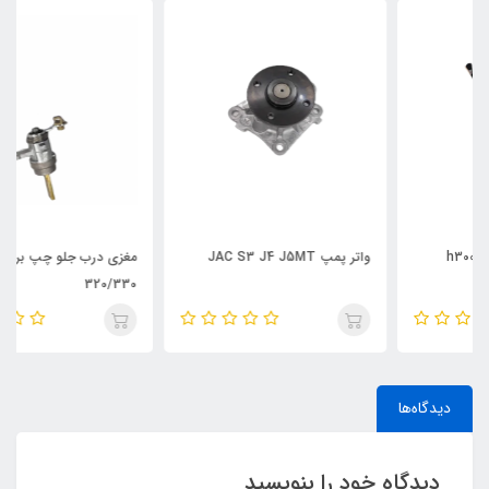
واتر پمپ JAC S3 J4 J5MT
مغزی درب جلو چپ برلیانس سری
320/330
دیدگاه‌ها
دیدگاه خود را بنویسید