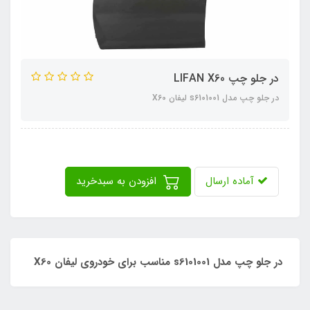
در جلو چپ LIFAN X60
در جلو چپ مدل s6101001 لیفان X60
آماده ارسال
افزودن به سبدخرید
در جلو چپ مدل s6101001 مناسب برای خودروی لیفان X60