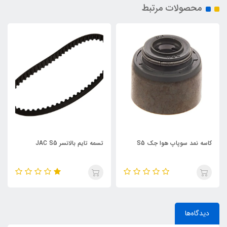
محصولات مرتبط
هوا جک S5
تسمه تایم بالانسر JAC S5
S5
دیدگاه‌ها