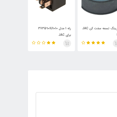
بلبرینگ تسمه سفت کن JAC
رله 1 مدل 3735901U1010
واشر سیلندر JAC S5
برای JAC