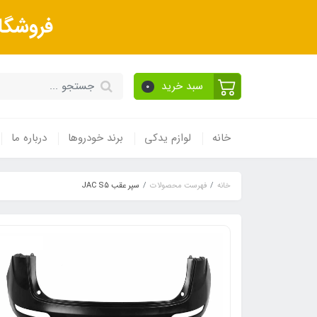
فروشگا
سبد خرید
0
خانه
لوازم یدکی
برند خودروها
درباره ما
خانه
فهرست محصولات
سپر عقب JAC S5