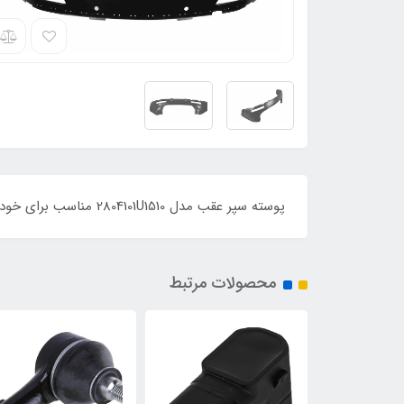
پوسته سپر عقب مدل 2804101U1510 مناسب برای خودروهای جک S5
محصولات مرتبط