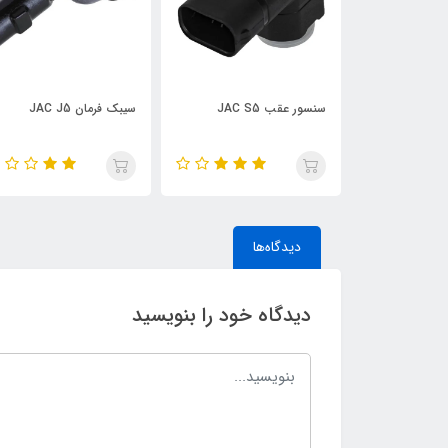
JAC
سنسور عقب JAC S5
سیبک فرمان JAC J5
دیدگاه‌ها
دیدگاه خود را بنویسید