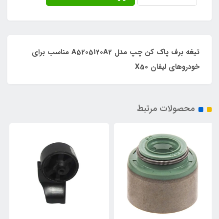
تیغه برف پاک کن چپ مدل A5205120A2 مناسب برای
خودروهای لیفان X50
محصولات مرتبط