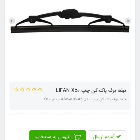
تیغه برف پاک کن چپ LIFAN X50
تیغه برف پاک کن چپ مدل A5205120A2 لیفان X50
آماده ارسال
افزودن به سبدخرید