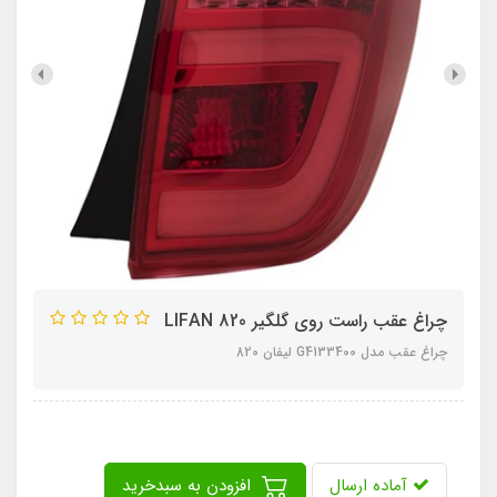
چراغ عقب راست روی گلگیر LIFAN 820
چراغ عقب مدل G4133400 لیفان 820
آماده ارسال
افزودن به سبدخرید