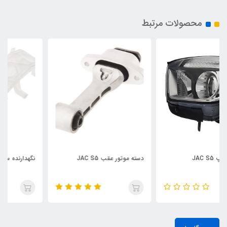
محصولات مرتبط
دسته موتور عقب JAC S5
نگهدارنده سپر جلو چپ JAC S5