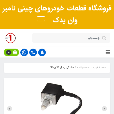
فروشگاه قطعات خودروهای چینی نامبر
وان یدک
0
خانه
فهرست محصولات
فشنگی پدال کلاچ S5