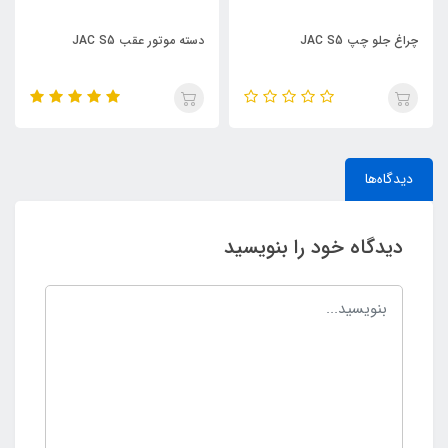
دسته موتور عقب JAC S5
نگهدارنده سپر جلو چپ AC S5
دیدگاه‌ها
دیدگاه خود را بنویسید