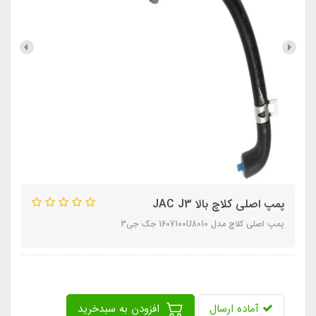
پمپ اصلی کلاچ بالا JAC J3
پمپ اصلی کلاچ مدل 1607100U8010 جک جی3
آماده ارسال
افزودن به سبدخرید