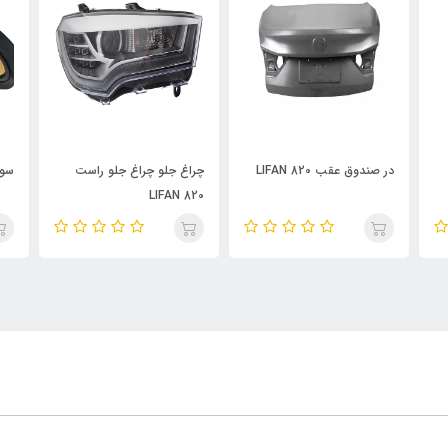
چراغ جلو چراغ جلو راست
سوییچ در جلو LIFAN
دیاق
LIFAN 820