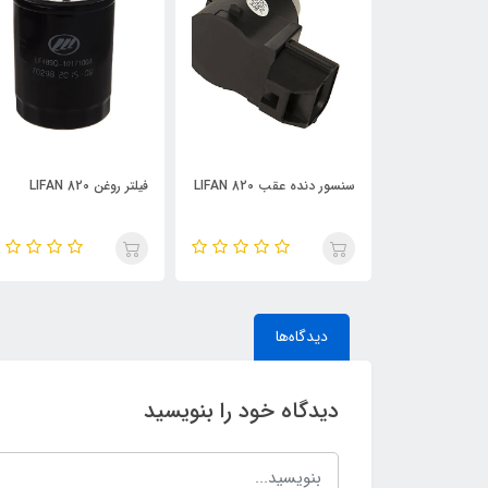
LIFAN 
فیلتر روغن LIFAN 820
در صندوق عقب LIFAN 820
دیدگاه‌ها
دیدگاه خود را بنویسید