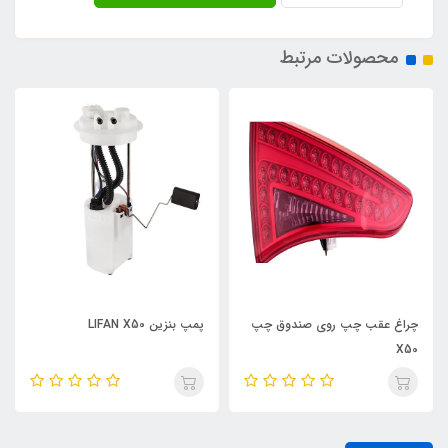
محصولات مرتبط
عقب چپ روی صندوق چپ
پمپ بنزین LIFAN X50
سوییچ در جلو 