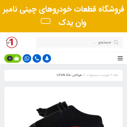
فروشگاه قطعات خودروهای چینی نامبر
وان یدک
0
خانه
فهرست محصولات
هواکش LIFAN X50