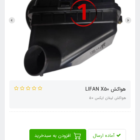
هواکش LIFAN X50
هواکش لیفان ایکس ٥۰
آماده ارسال
افزودن به سبدخرید