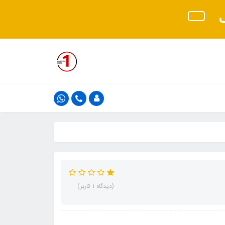
ک
(دیدگاه 1 کاربر)