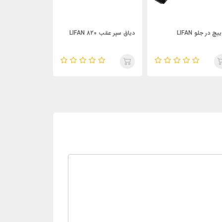
دیاق سپر عقب LIFAN 820
شیشه آینه بغل چپ LIFAN
براکت سپر
LIFAN 820
820