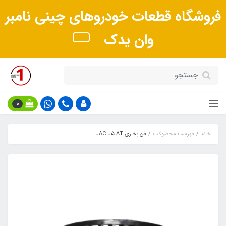
فروشگاه قطعات خودروهای چینی نامبر
وان یدک
0
خانه
فهرست محصولات
فن بخاری JAC J5 AT