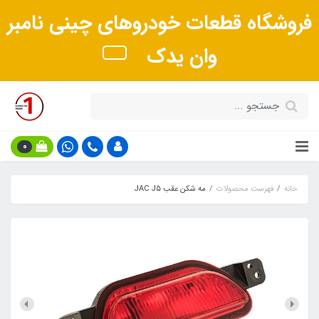
فروشگاه قطعات خودروهای چینی نامبر
وان یدک
0
خانه
فهرست محصولات
مه شکن عقب JAC J5