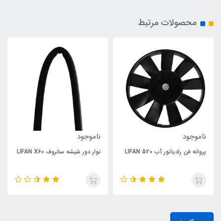
محصولات مرتبط
وجود
ناموجود
ناموجو
ه فن رادیاتور آب LIFAN 520
نوار دور شیشه سانروف LIFAN X60
X60