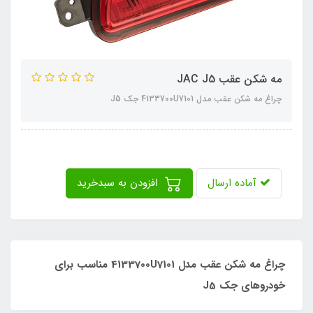
مه شکن عقب JAC J5
چراغ مه شکن عقب مدل 4133700U7101 جک J5
آماده ارسال
افزودن به سبدخرید
چراغ مه شکن عقب مدل 4133700U7101 مناسب برای
خودروهای جک J5