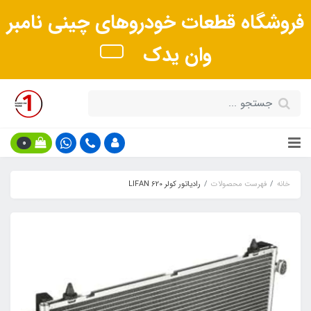
فروشگاه قطعات خودروهای چینی نامبر
وان یدک
0
خانه
فهرست محصولات
رادیاتور کولر LIFAN 620