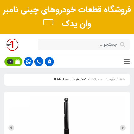
فروشگاه قطعات خودروهای چینی نامبر
وان یدک
0
خانه
فهرست محصولات
کمک فنر عقب LIFAN X60