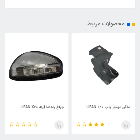
محصولات مرتبط
L
چراغ راهنما آینه LIFAN X60
چراغ راهنما جلو چپ IFAN X60